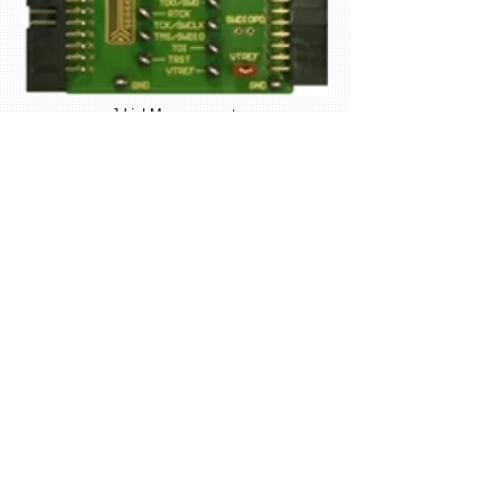
J-LinkMeasurement
+Patch Adapter
Altera Adapter
SignalSmoothing Adapter
20-Pin to 6-Pin Needle
Adapter
Mictor 38 Adapter