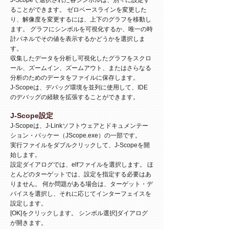
J-Scopeで選択された各シンボルは、別々に設定す
ることができます。 ゼロベースラインを変更した
り、解像度を変更するには、上下のグラフを移動し
ます。 グラフにシンボルを可視化するか、唯一の時
計パネルでその値を表示するかどうかを選択しま
す。
収集したデータを分析し可視化したグラフをスクロ
ール、ズームイン、ズームアウト、またはさらなる
分析のためのデータをファイルに保存します。
J-Scopeは、デバッグ環境を並列に使用して、IDE
のデバッグの経験を拡張することができます。
J-Scope設定
J-Scopeは、J-Linkソフトウェアとドキュメンテー
ション・パッケー（JScope.exe）の一部です。
実行ファイルをダブルクリックして、J-Scopeを開
始します。
設定ダイアログでは、elfファイルを選択します。 ほ
とんどのターゲットでは、設定を指定する必要はあ
りません。 何か問題がある場合は、ターゲット・デ
バイスを選択し、それに応じてインターフェイスを
設定します。
[OK]をクリックします。 シンボル選択]ダイアログ
が開きます。